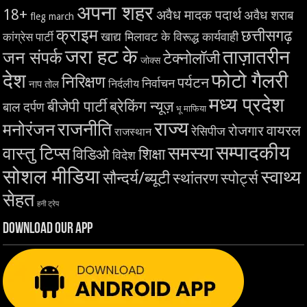
अपना शहर
18+
अवैध मादक पदार्थ
अवैध शराब
fleg march
क्राइम
छत्तीसगढ़
खाद्य मिलावट के विरूद्ध कार्यवाही
कांग्रेस पार्टी
जरा हट के
ताज़ातरीन
जन संपर्क
टेक्नोलॉजी
जोक्स
देश
फोटो गैलरी
निरिक्षण
पर्यटन
निर्वाचन
निर्दलीय
नाप तोल
मध्य प्रदेश
बीजेपी पार्टी
ब्रेकिंग न्यूज़
बाल दर्पण
भू माफिया
राज्य
राजनीति
मनोरंजन
वायरल
रोजगार
रेसिपीज
राजस्थान
सम्पादकीय
समस्या
वास्तु टिप्स
शिक्षा
विडिओ
विदेश
सोशल मीडिया
स्वाथ्य
सौन्दर्य/ब्यूटी
स्थांतरण
स्पोर्ट्स
सेहत
हनी ट्रेप
Download Our App