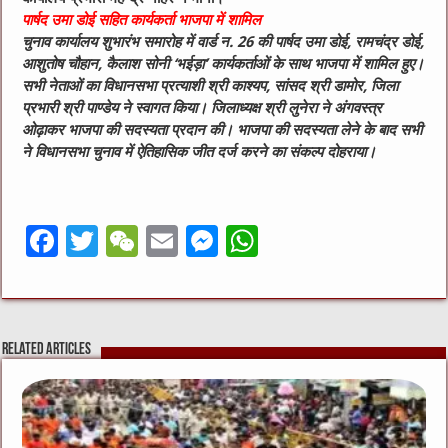
पार्षद उमा डोई सहित कार्यकर्ता भाजपा में शामिल
चुनाव कार्यालय शुभारंभ समारोह में वार्ड न. 26 की पार्षद उमा डोई, रामचंद्र डोई,
आशुतोष चौहान, कैलाश सोनी ‘भईड़ा’ कार्यकर्ताओं के साथ भाजपा में शामिल हुए।
सभी नेताओं का विधानसभा प्रत्याशी श्री काश्यप, सांसद श्री डामोर, जिला
प्रभारी श्री पाण्डेय ने स्वागत किया। जिलाध्यक्ष श्री लुनेरा ने अंगवस्त्र
ओढ़ाकर भाजपा की सदस्यता प्रदान की। भाजपा की सदस्यता लेने के बाद सभी
ने विधानसभा चुनाव में ऐतिहासिक जीत दर्ज करने का संकल्प दोहराया।
F
T
W
E
M
W
a
w
e
m
e
h
c
it
C
ai
ss
at
e
te
h
l
e
s
Related Articles
b
r
at
n
A
o
g
p
o
er
p