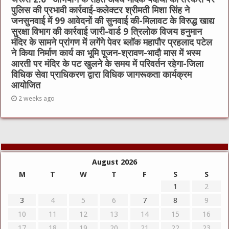
पुलिस की प्रभावी कार्रवाई-कलेक्टर श्रीमती मिशा सिंह ने
जनसुनवाई में 99 आवेदनों की सुनवाई की-मिलावट के विरुद्ध खाद्य
सुरक्षा विभाग की कार्रवाई जारी-वार्ड 9 त्रिलोक विजय हनुमान
मंदिर के सामने प्रांगण में लगेंगे पेवर ब्लॉक महापौर प्रहलाद पटेल
ने किया निर्माण कार्य का भूमि पूजन-श्रावण-भादौ मास में भस्म
आरती पर मंदिर के पट खुलने के समय में परिवर्तन रहेगा-जिला
विधिक सेवा प्राधिकरण द्वारा विधिक जागरूकता कार्यक्रम
आयोजित
2 weeks ago
August 2026
M
T
W
T
F
S
S
1
2
3
4
5
6
7
8
9
10
11
12
13
14
15
16
17
18
19
20
21
22
23