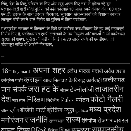
सिंह, देश के लिए, परिवार के लिए और खुद अपने लिए नशे से हमेशा रहें दूर
प्रधानमंत्री श्री मोदी,पुलिस की बड़ी कार्रवाई 10 लाख रुपये कीमत की 100 ग्राम
एम.डी. ड्रग्स के साथ तस्कर गिरफ्तार, सुनसान खेत-मकानों को निशाना बनाकर
लहसुन चोरी करने वाले गिरोह का पुलिस ने किया पर्दाफाश,
मध्यप्रदेश सरकार ने किसानों के हितों को सर्वोच्च प्राथमिकता देते हुए कई महत्वपूर्ण
निर्णय लिए हैं, प्रशिक्षणरत एमपी ट्रांसको के नव नियुक्त अभियंताओं ने ली कार्यस्थल
सुरक्षा की शपथ, पुलिस की बड़ी कार्रवाई 14.70 लाख रुपये की एमडीएमए एवं
डोडाचूरा सहित दो आरोपी गिरफ्तार,
–
अपना शहर
18+
अवैध मादक पदार्थ
अवैध शराब
fleg march
क्राइम
छत्तीसगढ़
खाद्य मिलावट के विरूद्ध कार्यवाही
कांग्रेस पार्टी
जरा हट के
ताज़ातरीन
जन संपर्क
टेक्नोलॉजी
जोक्स
देश
फोटो गैलरी
निरिक्षण
पर्यटन
निर्वाचन
निर्दलीय
नाप तोल
मध्य प्रदेश
बीजेपी पार्टी
ब्रेकिंग न्यूज़
बाल दर्पण
भू माफिया
राज्य
राजनीति
मनोरंजन
वायरल
रोजगार
रेसिपीज
राजस्थान
सम्पादकीय
समस्या
वास्तु टिप्स
शिक्षा
विडिओ
विदेश