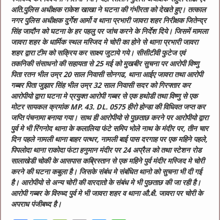
अति.पुलिस अधीक्षक राकेश खाखा ने घटना की गंभीरता को देखते हुए। तत्काल
नगर पुलिस अधीक्षक दुर्गेश आर्मो व थाना प्रभारी जावरा शहर निरीक्षक जितेन्द्र
सिंह जादौन को घटना के हर पहलु पर जांच करने के निर्देश दिये। जिसमें मामला
जावरा शहर के धार्मिक स्थल मस्जिद मे चोरी का होने से थाना प्रभारी जावरा
शहर द्वारा टीम को सक्रिय कर साक्ष्य जुटाये गये। सीसीटीवी फुटेज एवं
तकनिकी संसाधनो की सहायता से 25 मई को मुखबीर सुचना पर आरोपी विष्णु
पिता रतन भील उम्र 20 साल निवासी सोनगढ, थाना आईए जावरा तथा आरोपी
गब्बर पिता जुझार सिंह भील उम्र 32 साल निवासी सदर को गिरफ्तार कर
आरोपीयो द्वारा घटना मे प्रयुक्त आरोपी गब्बर से एक हथोडी तथा विष्णु से एक
मोटर सायकल क्रमांक MP. 43. DL. 0575 हीरो होन्डा की विधिवत जप्त कर
जप्ति पंचनामा बनाया गया। साथ ही आरोपीयो से पुछताछ करने पर आरोपीयो द्वारा
पुर्व मे भी रिंगनोद थाना के कलालिया फंटे समिप भोले नाथ के मंदीर पर, तीन चार
दिन पहले नामली थाना बाहर पत्थर, नामली बाई पास दरगाह पर एक महिने पहले,
पिपलोदा थाना राकोदा फंटा हनुमान मंदीर पर 24 अप्रैल को तथा स्टेशन रोड
सालाखेडी चोकी के आसपास कब्रिस्तान से एक महिने पुर्व मंदीर मस्जिद मे चोरी
करने की घटना कबुला है। जिसके संबंध मे संबंधित थानो को सुचना भी दी गई
है। आरोपीयो से अन्य चोरी की वारदातो के संबंध मे भी पुछताछ की जा रही है।
आरोपी गब्बर के विरुध्द पुर्व मे भी जावरा शहर व थाना औ.क्षै. जावरा पर चोरी के
अपराध पंजीबध्द है।