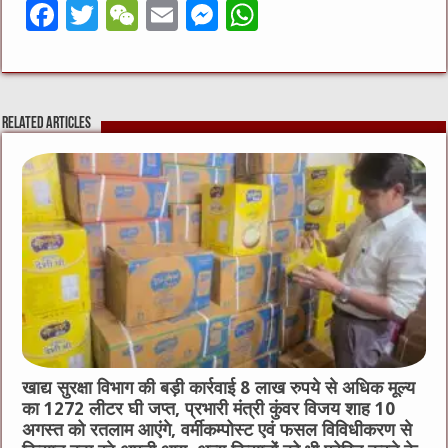
F
T
W
E
M
W
a
w
e
m
e
h
c
it
C
ai
ss
at
e
te
h
l
e
s
Related Articles
b
r
at
n
A
o
g
p
o
er
p
k
खाद्य सुरक्षा विभाग की बड़ी कार्रवाई 8 लाख रुपये से अधिक मूल्य
का 1272 लीटर घी जप्त, प्रभारी मंत्री कुंवर विजय शाह 10
अगस्त को रतलाम आएंगे, वर्मीकम्पोस्ट एवं फसल विविधीकरण से