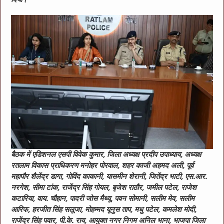
बैठक में एडिशनल एसपी विवेक कुमार, जिला अध्यक्ष प्रदीप उपाध्याय, अध्यक्ष
रतलाम विकास प्राधिकरण मनोहर पोरवाल, शहर काजी अहमद अली, पूर्व
महापौर शैलेंद्र डागा, गोविंद काकानी, यासमीन शेरानी, जितेंद्र भाटी, एस.आर.
नरगेश, सीमा टांक, राजेंद्र सिंह गोयल, बृजेश राठौर, जमील पटेल, राजेश
कटारिया, वाय. चौहान, पादरी जोस मैथ्यू, पवन सोमानी, सलीम मेव, सलीम
आरिफ, हरजीत सिंह सलूजा, मोहम्मद यूनुस ताप, मधु पटेल, कमलेश मोदी,
राजेंद्र सिंह पवार, पी.के. राय, आयुक्त नगर निगम अनिल भाना, भाजपा जिला