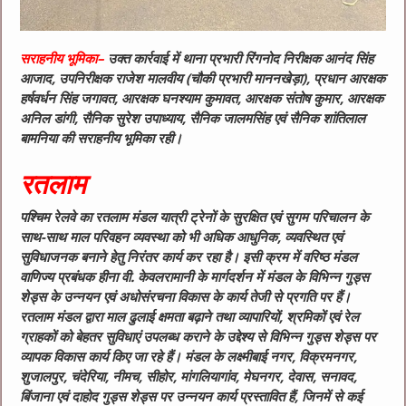
सराहनीय भूमिका–
उक्त कार्रवाई में थाना प्रभारी रिंगनोद निरीक्षक आनंद सिंह
आजाद, उपनिरीक्षक राजेश मालवीय (चौकी प्रभारी माननखेड़ा), प्रधान आरक्षक
हर्षवर्धन सिंह जगावत, आरक्षक घनश्याम कुमावत, आरक्षक संतोष कुमार, आरक्षक
अनिल डांगी, सैनिक सुरेश उपाध्याय, सैनिक जालमसिंह एवं सैनिक शांतिलाल
बामनिया की सराहनीय भूमिका रही।
रतलाम
पश्चिम रेलवे का रतलाम मंडल यात्री ट्रेनों के सुरक्षित एवं सुगम परिचालन के
साथ-साथ माल परिवहन व्यवस्था को भी अधिक आधुनिक, व्यवस्थित एवं
सुविधाजनक बनाने हेतु निरंतर कार्य कर रहा है। इसी क्रम में वरिष्ठ मंडल
वाणिज्य प्रबंधक हीना वी. केवलरामानी के मार्गदर्शन में मंडल के विभिन्न गुड्स
शेड्स के उन्नयन एवं अधोसंरचना विकास के कार्य तेजी से प्रगति पर हैं।
रतलाम मंडल द्वारा माल ढुलाई क्षमता बढ़ाने तथा व्यापारियों, श्रमिकों एवं रेल
ग्राहकों को बेहतर सुविधाएं उपलब्ध कराने के उद्देश्य से विभिन्न गुड्स शेड्स पर
व्यापक विकास कार्य किए जा रहे हैं। मंडल के लक्ष्मीबाई नगर, विक्रमनगर,
शुजालपुर, चंदेरिया, नीमच, सीहोर, मांगलियागांव, मेघनगर, देवास, सनावद,
बिंजाना एवं दाहोद गुड्स शेड्स पर उन्नयन कार्य प्रस्तावित हैं, जिनमें से कई