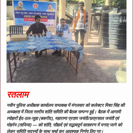
रतलाम
नवीन पुलिस अधीक्षक कार्यालय सभाकक्ष में मंगलवार को कलेक्टर मिशा सिंह की
अध्यक्षता में जिला स्तरीय शांति समिति की बैठक सम्पन्न हुई। बैठक में आगामी
त्योहारों ईद-उल-जुहा (बकरीद), महाराणा प्रताप जयंती/छत्रसाल जयंती एवं
मोहर्रम (ताजिया) — को शांति, सौहार्द एवं सद्भावपूर्ण वातावरण में मनाए जाने को
लेकर समिति सदस्यों के साथ चर्चा कर आवश्यक निर्णय लिए गए।