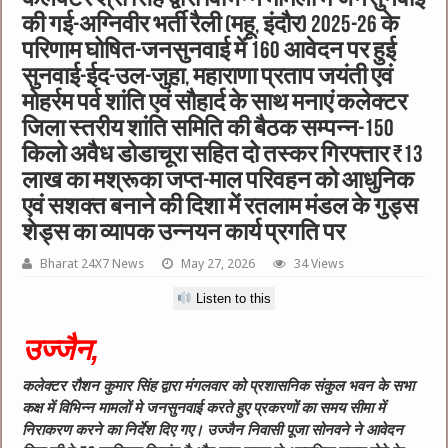
की गई-अग्निवीर भर्ती रैली (महू, इंदौर) 2025-26 के
परिणाम घोषित-जनसुनवाई में 160 आवेदन पर हुई
सुनवाई-ईद-उल-जुहा, महाराणा प्रताप जयंती एवं
मोहर्रम पर्व शांति एवं सौहार्द के साथ मनाएं कलेक्टर
जिला स्तरीय शांति समिति की बैठक सम्पन्न-150
किलो अवैध डोडाचूरा सहित दो तस्कर गिरफ्तार ₹13
लाख का मश्रूका जप्त-माल परिवहन को आधुनिक
एवं सशक्त बनाने की दिशा में रतलाम मंडल के गुड्स
शेड्स का व्यापक उन्नयन कार्य प्रगति पर
Bharat 24X7 News
May 27, 2026
34 Views
Listen to this
उज्जैन
,
कलेक्‍टर रौशन कुमार सिंह द्वारा मंगलवार को प्रशासनिक संकुल भवन के सभा
कक्ष में विभिन्न मामलों मे जनसुनवाई करते हुए प्रकरणों का समय सीमा में
निराकरण करने का निर्देश दिए गए। उज्‍जैन निवासी पूजा सोनवने ने आवेदन