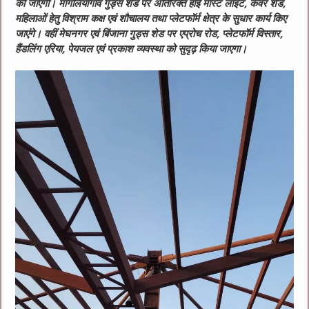
की जाएंगी।
मांगलियागांव गुड्स शेड पर अतिरिक्त हाई मास्ट लाइट, कवर शेड,
महिलाओं हेतु विश्राम कक्ष एवं शौचालय तथा प्लेटफॉर्म क्षेत्र के सुधार कार्य किए
जाएंगे। वहीं मेघनगर एवं बिंजाना गुड्स शेड पर एप्रोच रोड, प्लेटफॉर्म विस्तार,
हैंडलिंग एरिया, पेयजल एवं प्रकाश व्यवस्था को सुदृढ़ किया जाएगा।