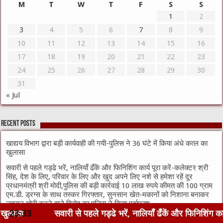
M
T
W
T
F
S
S
1
2
3
4
5
6
7
8
9
10
11
12
13
14
15
16
17
18
19
20
21
22
23
24
25
26
27
28
29
30
31
« Jul
Recent Posts
खाद्यय विभाग द्वारा बड़ी कार्यवाही की गयी-पुलिस ने 36 घंटे में किया अंधे कत्ल का
खुलासा
सवारी से पहले गड्ढे भरें, नालियाँ ढँकें और फिनिशिंग कार्य पूरा करें-कलेक्टर श्री
सिंह, देश के लिए, परिवार के लिए और खुद अपने लिए नशे से हमेशा रहें दूर
प्रधानमंत्री श्री मोदी,पुलिस की बड़ी कार्रवाई 10 लाख रुपये कीमत की 100 ग्राम
एम.डी. ड्रग्स के साथ तस्कर गिरफ्तार, सुनसान खेत-मकानों को निशाना बनाकर
लहसुन चोरी करने वाले गिरोह का पुलिस ने किया पर्दाफाश,
ंग कार्य पूरा करें-कलेक्टर श्री सिंह, देश के लिए, ...
23:33
मध्यप्रदेश
मध्यप्रदेश सरकार ने किसानों के हितों को सर्वोच्च प्राथमिकता देते हुए कई महत्वपूर्ण