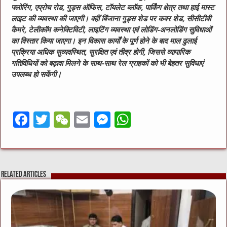
फ्लोरिंग, एप्रोच रोड, गुड्स ऑफिस, टॉयलेट ब्लॉक, पार्किंग क्षेत्र तथा हाई मास्ट
लाइट की व्यवस्था की जाएगी। वहीं बिंजाना गुड्स शेड पर कवर शेड, सीसीटीवी
कैमरे, टेलीकॉम कनेक्टिविटी, लाइटिंग व्यवस्था एवं लोडिंग-अनलोडिंग सुविधाओं
का विस्तार किया जाएगा।
इन विकास कार्यों के पूर्ण होने के बाद माल ढुलाई
प्रक्रिया अधिक सुव्यवस्थित, सुरक्षित एवं तीव्र होगी, जिससे व्यापारिक
गतिविधियों को बढ़ावा मिलने के साथ-साथ रेल ग्राहकों को भी बेहतर सुविधाएं
उपलब्ध हो सकेंगी।
F
T
W
E
M
W
a
w
e
m
e
h
c
it
C
ai
ss
at
e
te
h
l
e
s
Related Articles
b
r
at
n
A
o
g
p
o
er
p