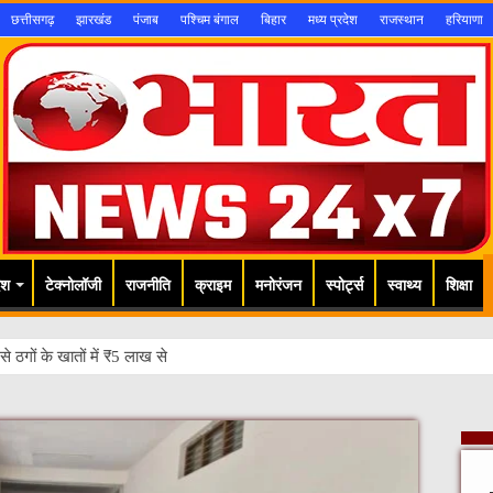
छत्तीसगढ़
झारखंड
पंजाब
पश्चिम बंगाल
बिहार
मध्य प्रदेश
राजस्थान
हरियाणा
ेश
टेक्नोलॉजी
राजनीति
क्राइम
मनोरंजन
स्पोर्ट्स
स्वाथ्य
शिक्षा
से ठगों के खातों में ₹5 लाख से अधिक की राशि होल्ड, अवैध मादक पदार्थ MD ड्रग्स पक