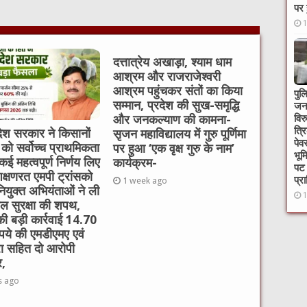
पर 
दत्तात्रेय अखाड़ा, श्याम धाम
आश्रम और राजराजेश्वरी
आश्रम पहुंचकर संतों का किया
पुल
सम्मान, प्रदेश की सुख-समृद्धि
जनस
विर
और जनकल्याण की कामना-
त्र
देश सरकार ने किसानों
सृजन महाविद्यालय में गुरु पूर्णिमा
पेव
ं को सर्वोच्च प्राथमिकता
पर हुआ ‘एक वृक्ष गुरु के नाम’
भूम
 कई महत्वपूर्ण निर्णय लिए
कार्यक्रम-
पट 
रशिक्षणरत एमपी ट्रांसको
प्र
1 week ago
ियुक्त अभियंताओं ने ली
थल सुरक्षा की शपथ,
ी बड़ी कार्रवाई 14.70
पये की एमडीएमए एवं
रा सहित दो आरोपी
र,
s ago