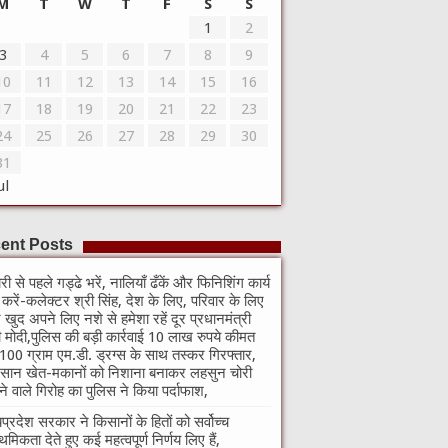
M
T
W
T
F
S
S
1
2
3
4
5
6
7
8
9
10
11
12
13
14
15
16
17
18
19
20
21
22
23
24
25
26
27
28
29
30
31
ul
ent Posts
री से पहले गड्ढे भरें, नालियाँ ढँकें और फिनिशिंग कार्य
ा करें-कलेक्टर श्री सिंह, देश के लिए, परिवार के लिए
खुद अपने लिए नशे से हमेशा रहें दूर प्रधानमंत्री
ी मोदी,पुलिस की बड़ी कार्रवाई 10 लाख रुपये कीमत
100 ग्राम एम.डी. ड्रग्स के साथ तस्कर गिरफ्तार,
सान खेत-मकानों को निशाना बनाकर लहसुन चोरी
े वाले गिरोह का पुलिस ने किया पर्दाफाश,
यप्रदेश सरकार ने किसानों के हितों को सर्वोच्च
ाथमिकता देते हुए कई महत्वपूर्ण निर्णय लिए हैं,