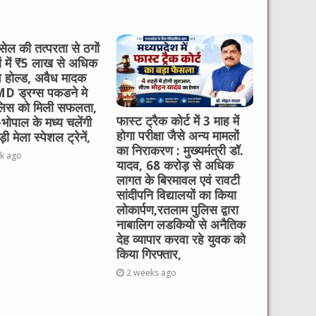
ेल की तत्परता से ठगों
ों में ₹5 लाख से अधिक
ि होल्ड, अवैध मादक
 MD ड्रग्स पकडने मे
लिस को मिली सफलता,
फास्ट ट्रैक कोर्ट में 3 माह में
भोपाल के मध्य चलेंगी
होगा परीक्षा जैसे अन्य मामलों
ी मेला स्पेशल ट्रेनें,
का निराकरण : मुख्यमंत्री डॉ.
k ago
यादव, 68 करोड़ से अधिक
लागत के बिरमावल एवं रावटी
सांदीपनि विद्यालयों का किया
लोकार्पण,रतलाम पुलिस द्वारा
नाबालिग लडकियो से अनैतिक
देह व्यापार करवा रहे युवक को
किया गिरफ्तार,
2 weeks ago