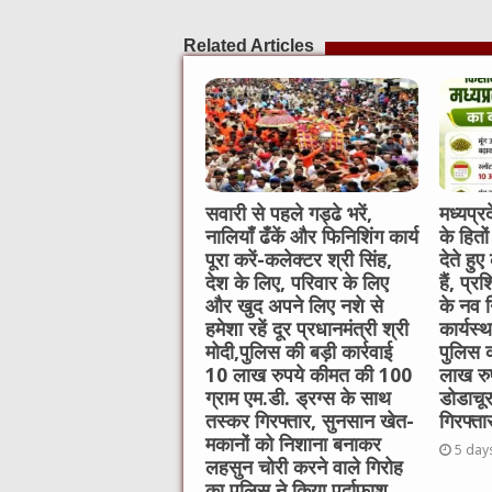
e
te
h
l
e
s
Related Articles
b
r
at
n
A
o
g
p
o
er
p
k
सवारी से पहले गड्ढे भरें,
मध्यप्र
नालियाँ ढँकें और फिनिशिंग कार्य
के हितो
पूरा करें-कलेक्टर श्री सिंह,
देते हुए
देश के लिए, परिवार के लिए
हैं, प्
और खुद अपने लिए नशे से
के नव न
हमेशा रहें दूर प्रधानमंत्री श्री
कार्यस्
मोदी,पुलिस की बड़ी कार्रवाई
पुलिस क
10 लाख रुपये कीमत की 100
लाख रु
ग्राम एम.डी. ड्रग्स के साथ
डोडाचू
तस्कर गिरफ्तार, सुनसान खेत-
गिरफ्ता
मकानों को निशाना बनाकर
5 day
लहसुन चोरी करने वाले गिरोह
का पुलिस ने किया पर्दाफाश,