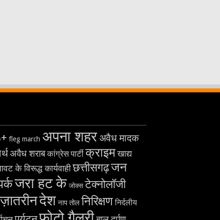
अपना शहर
8+
अवैध मादक
fleg march
क्राइम
र्थ
अवैध शराब
खाद्य
कांग्रेस पार्टी
जन
छत्तीसगढ़
ावट के विरूद्ध कार्यवाही
जरा हट के
पर्क
टेक्नोलॉजी
जोक्स
देश
ज़ातरीन
निरिक्षण
निर्दलीय
नाप तोल
फोटो गैलरी
पर्यटन
बाल दर्पण
्वाचन