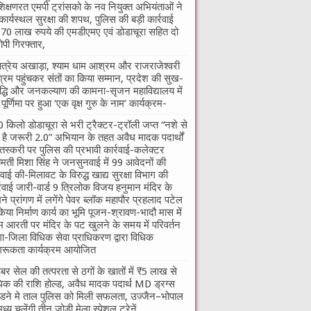
शिक्षणरत एमपी ट्रांसको के नव नियुक्त अभियंताओं ने
कार्यस्थल सुरक्षा की शपथ, पुलिस की बड़ी कार्रवाई
70 लाख रुपये की एमडीएमए एवं डोडाचूरा सहित दो
पी गिरफ्तार,
तात्रेय अखाड़ा, श्याम धाम आश्रम और राजराजेश्वरी
रम पहुंचकर संतों का किया सम्मान, प्रदेश की सुख-
द्धि और जनकल्याण की कामना-सृजन महाविद्यालय में
ु पूर्णिमा पर हुआ ‘एक वृक्ष गुरु के नाम’ कार्यक्रम-
 किलो डोडाचूरा से भरी ट्रैक्टर-ट्रॉली जप्त “नशे से
ी है जरूरी 2.0” अभियान के तहत अवैध मादक पदार्थों
तस्करी पर पुलिस की प्रभावी कार्रवाई-कलेक्टर
ीमती मिशा सिंह ने जनसुनवाई में 99 आवेदनों की
वाई की-मिलावट के विरुद्ध खाद्य सुरक्षा विभाग की
्रवाई जारी-वार्ड 9 त्रिलोक विजय हनुमान मंदिर के
ने प्रांगण में लगेंगे पेवर ब्लॉक महापौर प्रहलाद पटेल
किया निर्माण कार्य का भूमि पूजन-श्रावण-भादौ मास में
म आरती पर मंदिर के पट खुलने के समय में परिवर्तन
गा-जिला विधिक सेवा प्राधिकरण द्वारा विधिक
रूकता कार्यक्रम आयोजित
बर सेल की तत्परता से ठगों के खातों में ₹5 लाख से
क की राशि होल्ड, अवैध मादक पदार्थ MD ड्रग्स
ने मे ताल पुलिस को मिली सफलता, उज्जैन–भोपाल
मध्य चलेंगी तीन जोड़ी मेला स्पेशल ट्रेनें,