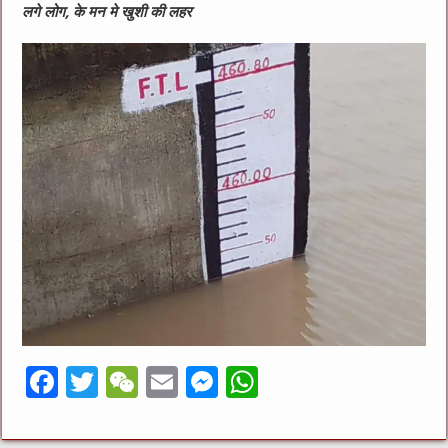
लगे लोग, के मन मे खुशी की लहर
F
T
W
E
M
W
a
w
e
m
e
h
c
it
C
ai
ss
at