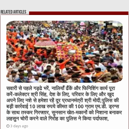
e
te
h
l
e
s
Related Articles
b
r
at
n
A
o
g
p
o
er
p
k
सवारी से पहले गड्ढे भरें, नालियाँ ढँकें और फिनिशिंग कार्य पूरा
करें-कलेक्टर श्री सिंह, देश के लिए, परिवार के लिए और खुद
अपने लिए नशे से हमेशा रहें दूर प्रधानमंत्री श्री मोदी,पुलिस की
बड़ी कार्रवाई 10 लाख रुपये कीमत की 100 ग्राम एम.डी. ड्रग्स
के साथ तस्कर गिरफ्तार, सुनसान खेत-मकानों को निशाना बनाकर
लहसुन चोरी करने वाले गिरोह का पुलिस ने किया पर्दाफाश,
3 days ago