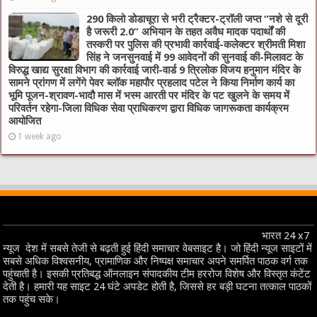
290 किलो डोडाचूरा से भरी ट्रैक्टर-ट्रॉली जप्त “नशे से दूरी
है जरूरी 2.0” अभियान के तहत अवैध मादक पदार्थों की
तस्करी पर पुलिस की प्रभावी कार्रवाई-कलेक्टर श्रीमती मिशा
सिंह ने जनसुनवाई में 99 आवेदनों की सुनवाई की-मिलावट के
विरुद्ध खाद्य सुरक्षा विभाग की कार्रवाई जारी-वार्ड 9 त्रिलोक विजय हनुमान मंदिर के
सामने प्रांगण में लगेंगे पेवर ब्लॉक महापौर प्रहलाद पटेल ने किया निर्माण कार्य का
भूमि पूजन-श्रावण-भादौ मास में भस्म आरती पर मंदिर के पट खुलने के समय में
परिवर्तन रहेगा-जिला विधिक सेवा प्राधिकरण द्वारा विधिक जागरूकता कार्यक्रम
आयोजित
1 week ago
भारत 24 x7
न्यूज देश में सबसे तेजी से बढ़ती हुई हिंदी समाचार वेबसाइट है। जो हिंदी न्यूज साइटों में
सबसे अधिक विश्वसनीय, प्रामाणिक और निष्पक्ष समाचार अपने समर्पित पाठक वर्ग तक
पहुंचाती है। इसकी प्रतिबद्ध ऑनलाइन संपादकीय टीम हररोज विशेष और विस्तृत कंटेंट
देती है। हमारी यह साइट 24 घंटे अपडेट होती है, जिससे हर बड़ी घटना तत्काल पाठकों
तक पहुंच सके।