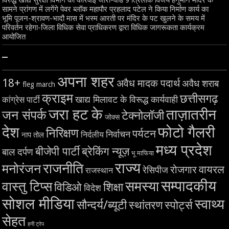
विरुद्ध खाद्य सुरक्षा विभाग की कार्रवाई जारी-वार्ड 9 त्रिलोक विजय हनुमान मंदिर के
सामने प्रांगण में लगेंगे पेवर ब्लॉक महापौर प्रहलाद पटेल ने किया निर्माण कार्य का
भूमि पूजन-श्रावण-भादौ मास में भस्म आरती पर मंदिर के पट खुलने के समय में
परिवर्तन रहेगा-जिला विधिक सेवा प्राधिकरण द्वारा विधिक जागरूकता कार्यक्रम
आयोजित
–
अपना शहर
18+
अवैध मादक पदार्थ
अवैध शराब
fleg march
क्राइम
छत्तीसगढ़
खाद्य मिलावट के विरूद्ध कार्यवाही
कांग्रेस पार्टी
जरा हट के
ताज़ातरीन
जन संपर्क
टेक्नोलॉजी
जोक्स
देश
फोटो गैलरी
निरिक्षण
पर्यटन
निर्वाचन
निर्दलीय
नाप तोल
मध्य प्रदेश
बीजेपी पार्टी
ब्रेकिंग न्यूज़
बाल दर्पण
भू माफिया
राज्य
राजनीति
मनोरंजन
वायरल
रोजगार
रेसिपीज
राजस्थान
सम्पादकीय
समस्या
वास्तु टिप्स
शिक्षा
विडिओ
विदेश
सोशल मीडिया
स्वाथ्य
सौन्दर्य/ब्यूटी
स्थांतरण
स्पोर्ट्स
सेहत
हनी ट्रेप