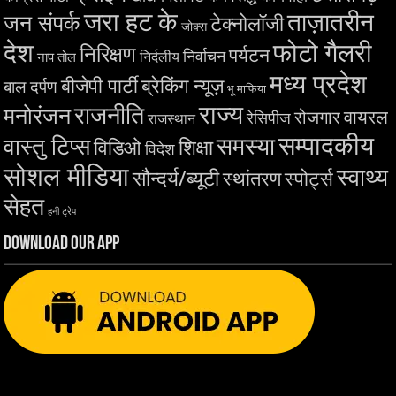
जरा हट के
ताज़ातरीन
जन संपर्क
टेक्नोलॉजी
जोक्स
देश
फोटो गैलरी
निरिक्षण
पर्यटन
निर्वाचन
निर्दलीय
नाप तोल
मध्य प्रदेश
बीजेपी पार्टी
ब्रेकिंग न्यूज़
बाल दर्पण
भू माफिया
राज्य
राजनीति
मनोरंजन
वायरल
रोजगार
रेसिपीज
राजस्थान
सम्पादकीय
समस्या
वास्तु टिप्स
शिक्षा
विडिओ
विदेश
सोशल मीडिया
स्वाथ्य
सौन्दर्य/ब्यूटी
स्थांतरण
स्पोर्ट्स
सेहत
हनी ट्रेप
Download Our App