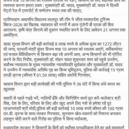
विजय शाह 10 अगस्त को रतलाम प्रवास पर रहेंगे, किसानों के लिए सहायक आय की
व्यवस्था करना हमारा लक्ष्य : मुख्यमंत्री डॉ. यादव, मुख्यमंत्री डॉ. यादव ने दिल्ली
मेट्रो रेल में एयरपोर्ट से सम्मेलन स्थल तक की यात्रा,
प्रतिभावान आवासीय विद्यालय लालपुर की टीम ने जीता मध्यप्रदेश टूरिज्म
क्विज-2026 का खिताब. महाकाल की नगरी में आज गूंजेगी बी प्राक की शिव
आराधना. कृषि यंत्र किराये की दुकान स्थापित करने के लिए आवेदन 21 अगस्त तक
आमंत्रित.
खाद्य सुरक्षा विभाग की बड़ी कार्रवाई 8 लाख रुपये से अधिक मूल्य का 1272 लीटर
घी जप्त, प्रभारी मंत्री कुंवर विजय शाह 10 अगस्त को रतलाम आएंगे, वर्मीकम्पोस्ट
एवं फसल विविधीकरण से किसान बढ़ा रहे अपनी आय, अन्य किसानों को भी प्रेरित
करने के दिए निर्देश, मुख्यमंत्री डॉ. मोहन यादव शुक्रवार शाम को पहुचे उज्जैन,
सर्वोच्च न्यायालय के मुख्‍य न्‍यायाधीश न्यायाधिपति सूर्यकांत और मुख्यमंत्री डॉ. यादव
ने उज्जैन में न्यायाधीश अतिथि गृह का किया भूमिपूजन, पुलिस की कार्रवाई 15 ग्राम
एमडी ड्रग्स (कीमत ₹ 01.50 लाख) सहित आरोपी गिरफ्तार,
खाद्यय विभाग द्वारा बड़ी कार्यवाही की गयी-पुलिस ने 36 घंटे में किया अंधे कत्ल का
खुलासा
सवारी से पहले गड्ढे भरें, नालियाँ ढँकें और फिनिशिंग कार्य पूरा करें-कलेक्टर श्री
सिंह, देश के लिए, परिवार के लिए और खुद अपने लिए नशे से हमेशा रहें दूर
प्रधानमंत्री श्री मोदी,पुलिस की बड़ी कार्रवाई 10 लाख रुपये कीमत की 100 ग्राम
एम.डी. ड्रग्स के साथ तस्कर गिरफ्तार, सुनसान खेत-मकानों को निशाना बनाकर
लहसुन चोरी करने वाले गिरोह का पुलिस ने किया पर्दाफाश,
मध्यप्रदेश सरकार ने किसानों के हितों को सर्वोच्च प्राथमिकता देते हुए कई महत्वपूर्ण