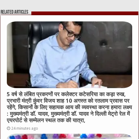
e
te
h
l
e
s
Related Articles
b
r
at
n
A
o
g
p
o
er
p
k
5 वर्ष से लंबित प्रकरणों पर कलेक्टर कटेसरिया का कड़ा रुख,
प्रभारी मंत्री कुंवर विजय शाह 10 अगस्त को रतलाम प्रवास पर
रहेंगे, किसानों के लिए सहायक आय की व्यवस्था करना हमारा लक्ष्य
: मुख्यमंत्री डॉ. यादव, मुख्यमंत्री डॉ. यादव ने दिल्ली मेट्रो रेल में
एयरपोर्ट से सम्मेलन स्थल तक की यात्रा,
24 minutes ago