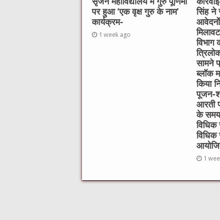
सृजन महाविद्यालय में गुरु पूर्णिमा
कार्रवा
पर हुआ ‘एक वृक्ष गुरु के नाम’
सिंह ने
कार्यक्रम-
आवेदनो
मिलावट क
1 week ago
विभाग क
त्रिलोक
सामने प्
ब्लॉक म
किया निर
पूजन-श्
आरती प
के समय 
विधिक स
विधिक 
आयोजि
1 wee