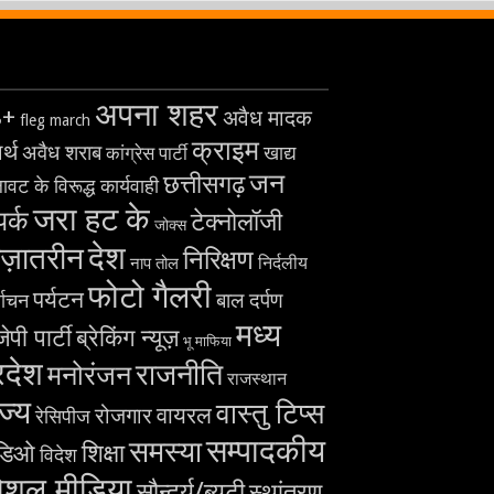
अपना शहर
8+
अवैध मादक
fleg march
क्राइम
र्थ
अवैध शराब
खाद्य
कांग्रेस पार्टी
जन
छत्तीसगढ़
ावट के विरूद्ध कार्यवाही
जरा हट के
पर्क
टेक्नोलॉजी
जोक्स
देश
ज़ातरीन
निरिक्षण
निर्दलीय
नाप तोल
फोटो गैलरी
पर्यटन
बाल दर्पण
्वाचन
मध्य
ेपी पार्टी
ब्रेकिंग न्यूज़
भू माफिया
रदेश
राजनीति
मनोरंजन
राजस्थान
ज्य
वास्तु टिप्स
वायरल
रोजगार
रेसिपीज
सम्पादकीय
समस्या
शिक्षा
डिओ
विदेश
ोशल मीडिया
सौन्दर्य/ब्यूटी
स्थांतरण