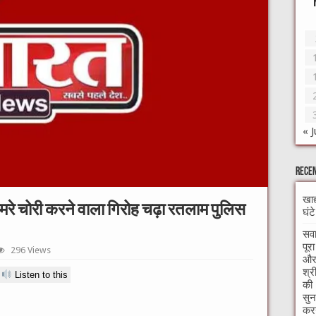
« J
Recen
खाद
ैमरे चोरी करने वाला गिरोह चढ़ा रतलाम पुलिस
घंट
सवा
पूर
296 Views
और 
श्र
Listen to this
की 
सुन
करन