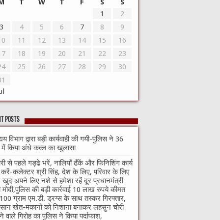
M
T
W
T
F
S
S
1
2
3
4
5
6
7
8
9
10
11
12
13
14
15
16
17
18
19
20
21
22
23
24
25
26
27
28
29
30
31
ul
t Posts
्यय विभाग द्वारा बड़ी कार्यवाही की गयी-पुलिस ने 36
े में किया अंधे कत्ल का खुलासा
री से पहले गड्ढे भरें, नालियाँ ढँकें और फिनिशिंग कार्य
ा करें-कलेक्टर श्री सिंह, देश के लिए, परिवार के लिए
खुद अपने लिए नशे से हमेशा रहें दूर प्रधानमंत्री
ी मोदी,पुलिस की बड़ी कार्रवाई 10 लाख रुपये कीमत
100 ग्राम एम.डी. ड्रग्स के साथ तस्कर गिरफ्तार,
सान खेत-मकानों को निशाना बनाकर लहसुन चोरी
े वाले गिरोह का पुलिस ने किया पर्दाफाश,