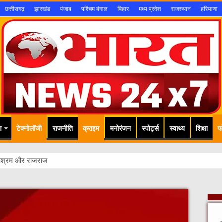
छत्तीसगढ़
झारखंड
पंजाब
पश्चिम बंगाल
बिहार
मध्य प्रदेश
राजस्थान
हरियाणा
श
टेक्नोलॉजी
राजनीति
क्राइम
मनोरंजन
स्पोर्ट्स
स्वाथ्य
शिक्षा
फ
 आश्रम और राजराजेश्वरी आश्रम पहुंचकर संतों का किया सम्मान, प्रदेश की सुख-समृद्धि 