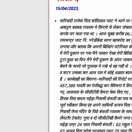
15/04/2023,
फरियादी राजेश पिता शांतिलाल जाट ने थाने पर 
आश्रृम बडबड रतलाम मे किराये से लेकर संचालन
करके घर चला गया था । आज सुबह करीब 06.30
रामचन्द्र जाट नि. नरेडीबेडा थाना खाचरोद का
लगाया और बताया कि अपनी बिल्डिंग मटेरियल क
मै मेरी दुकान पर गया मैने जाकर देखा मेरी बि
टुटा हुआ था फिर मैने मेरी दुकान के अंदर जाकर द
बेचने के रूपये जो गुल्लक मे रखे थे वह नही थ
व शटर उचका कर आज रात मे कोई अज्ञात बदमाश 
है । कार्यवाही का विवरणः-फरियादी की रिपोर्ट 
457,380 भादवि का पंजीबद्ध कर विवेचना मे लिया
गए, आसपास के सीसीटीवी कैमरा चेक किए गए , र
दिपक पिता बादल मईड़ा निवासी बंजली का पता चल
जुर्म स्वीकार किया एंव अपने साथियों अजय पिता स
निवासी तेजा मंदिर के पिछे बंजली रतलाम के स
लैपटॉप टेबलेट नुमा व दो सीसीटीव्ही कैमरे जप्
मईड़ा उम्र 24 साल निवासी बंजली। ​​​​02.राहुल प
03.अजय पिता सुरेश प्रजापत उम्र 20 साल निवास