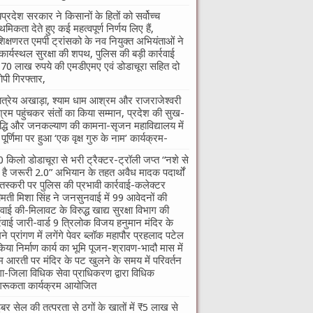
यप्रदेश सरकार ने किसानों के हितों को सर्वोच्च
ाथमिकता देते हुए कई महत्वपूर्ण निर्णय लिए हैं,
शिक्षणरत एमपी ट्रांसको के नव नियुक्त अभियंताओं ने
कार्यस्थल सुरक्षा की शपथ, पुलिस की बड़ी कार्रवाई
70 लाख रुपये की एमडीएमए एवं डोडाचूरा सहित दो
पी गिरफ्तार,
तात्रेय अखाड़ा, श्याम धाम आश्रम और राजराजेश्वरी
रम पहुंचकर संतों का किया सम्मान, प्रदेश की सुख-
द्धि और जनकल्याण की कामना-सृजन महाविद्यालय में
ु पूर्णिमा पर हुआ ‘एक वृक्ष गुरु के नाम’ कार्यक्रम-
 किलो डोडाचूरा से भरी ट्रैक्टर-ट्रॉली जप्त “नशे से
ी है जरूरी 2.0” अभियान के तहत अवैध मादक पदार्थों
तस्करी पर पुलिस की प्रभावी कार्रवाई-कलेक्टर
ीमती मिशा सिंह ने जनसुनवाई में 99 आवेदनों की
वाई की-मिलावट के विरुद्ध खाद्य सुरक्षा विभाग की
्रवाई जारी-वार्ड 9 त्रिलोक विजय हनुमान मंदिर के
ने प्रांगण में लगेंगे पेवर ब्लॉक महापौर प्रहलाद पटेल
किया निर्माण कार्य का भूमि पूजन-श्रावण-भादौ मास में
म आरती पर मंदिर के पट खुलने के समय में परिवर्तन
गा-जिला विधिक सेवा प्राधिकरण द्वारा विधिक
रूकता कार्यक्रम आयोजित
बर सेल की तत्परता से ठगों के खातों में ₹5 लाख से