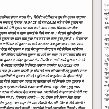
मध्
प्र
प्र
उपस्थित होकर बताया कि। बिल्डिंग मटेरियल व दुध कि दुकान दादुधाम
ली 
 करता हूँ दिनांक 10.04.23 को रात 09.30 बजे मै मेरी दुकान बंद
14.
आरो
 बजे मेरी दुकान पर काम करने वाला लडका शिवनारायण पिता
 दुकान खोलने व साफ सफाई के लिये गया था । जिसने मुझे मोबाईल
दत्
ी दुकान का शटर उठा हुआ है व शटर का ताला टुटा हुआ है । तो इस पर
आश्
समृ
ल्डिंग मटेरियल की दुकान का आगे का शटर उठा हुआ था व उसका ताला
गुर
ेखा मेरी दुकान मे रखा मेरा पुराना लैपटॉप व मेरी बिल्डिंग मटेरियल
े । मेरी बिल्डिंग मटेरियल दुकान का आगे का शटर पर लगा ताला तोड कर
290
दूर
दुकान के अंदर घुस कर मेरा लैपटॉप व नगदी रुपये चुरा कर ले गये
की 
पर से अज्ञात आरोपीयो के विरूद्ध अपराध क्रमांक 197/2023 धारा
श्र
 गया एंव अज्ञात आरोपी एंव चोरी गये माल की पतरासी हेतु मुखबिर लगाए
सुन
हवासियों से पूछताछ की गई। पुलिस को अनुसंधान के दौरान संदेही
कार
ा जिसे तलाश कर पकड़ा एवं पूछताछ की गई जिसके द्वारा पूछताछ मे
साम
ने 
ुरेश प्रजापत निवासी बंजारा बस्ती बंजली, राहुल पिता गुड्डू मचार
भस्
ाथ घटना को अंजाम देना बताया गया ।आरोपीगणो से प्रकरण मे चोरी गया
रहे
त किये गये है। गिरफ्तार आरोपी — 01.दीपक उर्फ विजय पिता बादल
जाग
िता गुड्डू मचार उम्र 19 साल निवासी तेजा जी मंदिर के पिछे बंजली। ​​​​
साइ
ी बंजारा बस्ती बंजली। आरोपीयो के पूर्व आपराधिक रिकार्डः-
दीपक