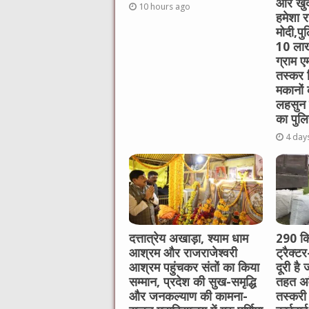
और खुद
10 hours ago
हमेशा रह
मोदी,पु
10 लाख
ग्राम ए
तस्कर 
मकानों
लहसुन 
का पुलि
4 day
दत्तात्रेय अखाड़ा, श्याम धाम
290 कि
आश्रम और राजराजेश्वरी
ट्रैक्ट
आश्रम पहुंचकर संतों का किया
दूरी है
सम्मान, प्रदेश की सुख-समृद्धि
तहत अव
और जनकल्याण की कामना-
तस्करी