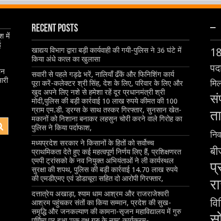
Recent Posts
–
 में
ई
खाद्यय विभाग द्वारा बड़ी कार्यवाही की गयी-पुलिस ने 36 घंटे में
1
किया अंधे कत्ल का खुलासा
पदा
इन
सवारी से पहले गड्ढे भरें, नालियाँ ढँकें और फिनिशिंग कार्य
ारी
मिल
पूरा करें-कलेक्टर श्री सिंह, देश के लिए, परिवार के लिए और
खुद अपने लिए नशे से हमेशा रहें दूर प्रधानमंत्री श्री
सं
मोदी,पुलिस की बड़ी कार्रवाई 10 लाख रुपये कीमत की 100
ग्राम एम.डी. ड्रग्स के साथ तस्कर गिरफ्तार, सुनसान खेत-
ता
मकानों को निशाना बनाकर लहसुन चोरी करने वाले गिरोह का
पुलिस ने किया पर्दाफाश,
निर
मध्यप्रदेश सरकार ने किसानों के हितों को सर्वोच्च
बीज
प्राथमिकता देते हुए कई महत्वपूर्ण निर्णय लिए हैं, प्रशिक्षणरत
एमपी ट्रांसको के नव नियुक्त अभियंताओं ने ली कार्यस्थल
प्
सुरक्षा की शपथ, पुलिस की बड़ी कार्रवाई 14.70 लाख रुपये
की एमडीएमए एवं डोडाचूरा सहित दो आरोपी गिरफ्तार,
रा
दत्तात्रेय अखाड़ा, श्याम धाम आश्रम और राजराजेश्वरी
वि
आश्रम पहुंचकर संतों का किया सम्मान, प्रदेश की सुख-
समृद्धि और जनकल्याण की कामना-सृजन महाविद्यालय में गुरु
स
पूर्णिमा पर हुआ ‘एक वृक्ष गुरु के नाम’ कार्यक्रम-