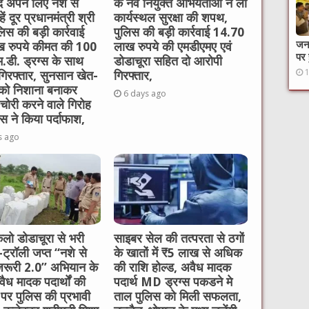
 अपने लिए नशे से
के नव नियुक्त अभियंताओं ने ली
ें दूर प्रधानमंत्री श्री
कार्यस्थल सुरक्षा की शपथ,
लिस की बड़ी कार्रवाई
पुलिस की बड़ी कार्रवाई 14.70
जनक
 रुपये कीमत की 100
लाख रुपये की एमडीएमए एवं
पर 
म.डी. ड्रग्स के साथ
डोडाचूरा सहित दो आरोपी
गिरफ्तार, सुनसान खेत-
गिरफ्तार,
 को निशाना बनाकर
6 days ago
चोरी करने वाले गिरोह
स ने किया पर्दाफाश,
s ago
लो डोडाचूरा से भरी
साइबर सेल की तत्परता से ठगों
र-ट्रॉली जप्त “नशे से
के खातों में ₹5 लाख से अधिक
 जरूरी 2.0” अभियान के
की राशि होल्ड, अवैध मादक
ैध मादक पदार्थों की
पदार्थ MD ड्रग्स पकडने मे
 पर पुलिस की प्रभावी
ताल पुलिस को मिली सफलता,