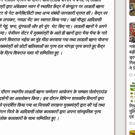
अपने रतलाम भ्रमण के दौरान पोलोग्राउंड परिसर में बनाए गए लाडली
री द्वारा अंबेडकर भवन में स्थापित केंद्र में कंप्यूटर पर लाडली बहना
े नेट कनेक्टिविटी तथा अन्य संबंधी जानकारी प्राप्त की। केंद्र पर
तिलक लगाकर, गमछा भेंट कर स्वागत किया गया। यहां मौजूद आदिवासी
 उगे गेहूं, चना, मूंगफली और हरे मूंग भेट किए गए। लाडली बहनों ने अपने
। पंजीयन सेंटर में मुख्यमंत्री के आते ही बहनों द्वारा भैया भैया के नारे
 अपने शिवराज भईया का मुंह मीठा करवाया गया तथा लाडली बहना योजना
्यमंत्री को छोटी बालिकाओं का नृत्य दल भांगड़ा नृत्य करते हुए केंद्र
नशे
बड़
के प्रिय शिवराज मामा भी सम्मिलित हुए ।
ड्र
निश
ने 
के दौरान स्थानीय लाडली बहना सम्मेलन आयोजन के पश्चात पोलोग्राउंड
दर्शनी का अवलोकन किया। इस दौरान विभिन्न शासकीय विभागों द्वारा
 प्रदर्शित किया गया था जिसकी सराहना मुख्यमंत्री द्वारा की गई तथा
निय
पुल
ान जिले के आदिवासी लोक कलाकारों द्वारा अपना सांस्कृतिक नृत्य
एवं
भी लोक कलाकारों के साथ सम्मिलित हुए ।