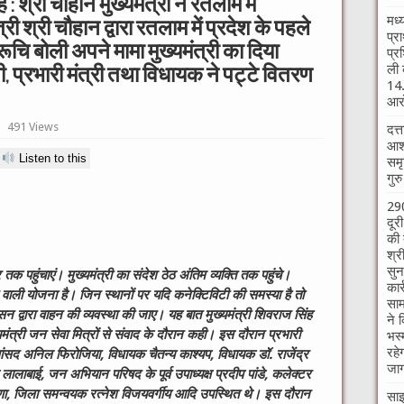
है : श्री चौहान मुख्यमंत्री ने रतलाम में
मध्
त्री श्री चौहान द्वारा रतलाम में प्रदेश के पहले
प्र
ूचि बोली अपने मामा मुख्यमंत्री का दिया
प्र
ली 
प्रभारी मंत्री तथा विधायक ने पट्टे वितरण
14.
आरो
491 Views
दत्
आश्
Listen to this
समृ
गुर
290
दूर
की 
श्र
सुन
हुंचाएं। मुख्यमंत्री का संदेश ठेठ अंतिम व्यक्ति तक पहुंचे।
कार
वाली योजना है। जिन स्थानों पर यदि कनेक्टिविटी की समस्या है तो
साम
सन द्वारा वाहन की व्यवस्था की जाए। यह बात मुख्यमंत्री शिवराज सिंह
ने 
मंत्री जन सेवा मित्रों से संवाद के दौरान कही। इस दौरान प्रभारी
भस्
रहे
सांसद अनिल फिरोजिया, विधायक चैतन्य काश्यप, विधायक डॉ. राजेंद्र
जाग
लालाबाई, जन अभियान परिषद के पूर्व उपाध्यक्ष प्रदीप पांडे, कलेक्टर
 बहुगुणा, जिला समन्वयक रत्नेश विजयवर्गीय आदि उपस्थित थे। इस दौरान
साइ