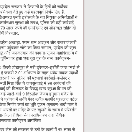
यप्रदेश सरकार ने किसानों के हितों को सर्वोच्च
ाथमिकता देते हुए कई महत्वपूर्ण निर्णय लिए हैं,
शिक्षणरत एमपी ट्रांसको के नव नियुक्त अभियंताओं ने
कार्यस्थल सुरक्षा की शपथ, पुलिस की बड़ी कार्रवाई
70 लाख रुपये की एमडीएमए एवं डोडाचूरा सहित दो
पी गिरफ्तार,
तात्रेय अखाड़ा, श्याम धाम आश्रम और राजराजेश्वरी
रम पहुंचकर संतों का किया सम्मान, प्रदेश की सुख-
द्धि और जनकल्याण की कामना-सृजन महाविद्यालय में
ु पूर्णिमा पर हुआ ‘एक वृक्ष गुरु के नाम’ कार्यक्रम-
 किलो डोडाचूरा से भरी ट्रैक्टर-ट्रॉली जप्त “नशे से
ी है जरूरी 2.0” अभियान के तहत अवैध मादक पदार्थों
तस्करी पर पुलिस की प्रभावी कार्रवाई-कलेक्टर
ीमती मिशा सिंह ने जनसुनवाई में 99 आवेदनों की
वाई की-मिलावट के विरुद्ध खाद्य सुरक्षा विभाग की
्रवाई जारी-वार्ड 9 त्रिलोक विजय हनुमान मंदिर के
ने प्रांगण में लगेंगे पेवर ब्लॉक महापौर प्रहलाद पटेल
किया निर्माण कार्य का भूमि पूजन-श्रावण-भादौ मास में
म आरती पर मंदिर के पट खुलने के समय में परिवर्तन
गा-जिला विधिक सेवा प्राधिकरण द्वारा विधिक
रूकता कार्यक्रम आयोजित
बर सेल की तत्परता से ठगों के खातों में ₹5 लाख से