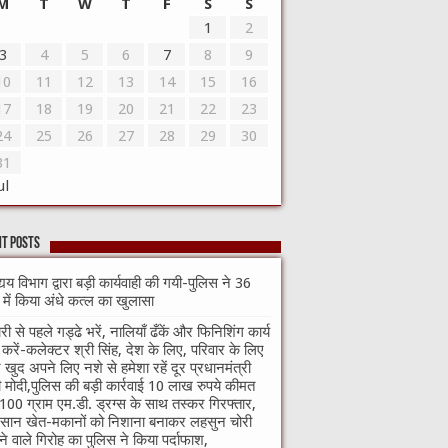
M
T
W
T
F
S
S
1
2
3
4
5
6
7
8
9
10
11
12
13
14
15
16
17
18
19
20
21
22
23
24
25
26
27
28
29
30
31
ul
t Posts
्यय विभाग द्वारा बड़ी कार्यवाही की गयी-पुलिस ने 36
े में किया अंधे कत्ल का खुलासा
री से पहले गड्ढे भरें, नालियाँ ढँकें और फिनिशिंग कार्य
ा करें-कलेक्टर श्री सिंह, देश के लिए, परिवार के लिए
खुद अपने लिए नशे से हमेशा रहें दूर प्रधानमंत्री
ी मोदी,पुलिस की बड़ी कार्रवाई 10 लाख रुपये कीमत
100 ग्राम एम.डी. ड्रग्स के साथ तस्कर गिरफ्तार,
सान खेत-मकानों को निशाना बनाकर लहसुन चोरी
े वाले गिरोह का पुलिस ने किया पर्दाफाश,