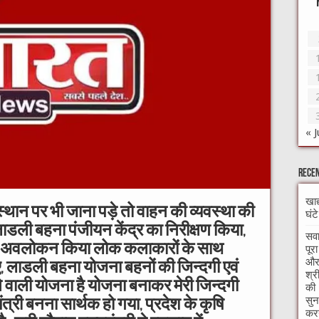
« J
Recen
खाद
 स्थान पर भी जाना पड़े तो वाहन की व्यवस्था की
घंट
 लाडली बहना पंजीयन केंद्र का निरीक्षण किया,
सवा
ी का अवलोकन किया लोक कलाकारों के साथ
पूर
और 
 हुए, लाडली बहना योजना बहनों की जिन्दगी एवं
श्र
ाने वाली योजना है योजना बनाकर मेरी जिन्दगी
की 
सुन
त्री बनना सार्थक हो गया, प्रदेश के कृषि
करन