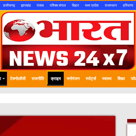
छत्तीसगढ़
झारखंड
पंजाब
पश्चिम बंगाल
बिहार
मध्य प्रदेश
राजस्थान
हरियाणा
श
टेक्नोलॉजी
राजनीति
क्राइम
मनोरंजन
स्पोर्ट्स
स्वाथ्य
शिक्षा
फो
हितों को सर्वोच्च प्राथमिकता देते हुए कई महत्वपूर्ण निर्णय लिए हैं, प