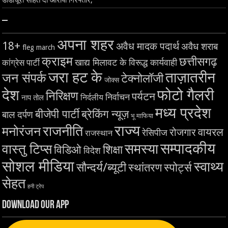
–
अपना शहर
18+
अवैध मादक पदार्थ
अवैध शराब
fleg march
क्राइम
छत्तीसगढ़
खाद्य मिलावट के विरूद्ध कार्यवाही
कांग्रेस पार्टी
जरा हट के
ताज़ातरीन
जन संपर्क
टेक्नोलॉजी
जोक्स
देश
फोटो गैलरी
निरिक्षण
पर्यटन
निर्वाचन
निर्दलीय
नाप तोल
मध्य प्रदेश
बीजेपी पार्टी
ब्रेकिंग न्यूज़
बाल दर्पण
भू माफिया
राज्य
राजनीति
मनोरंजन
वायरल
रोजगार
रेसिपीज
राजस्थान
सम्पादकीय
समस्या
वास्तु टिप्स
शिक्षा
विडिओ
विदेश
सोशल मीडिया
स्वाथ्य
सौन्दर्य/ब्यूटी
स्थांतरण
स्पोर्ट्स
सेहत
हनी ट्रेप
Download Our App