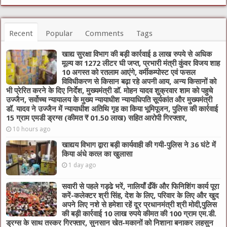
Recent
Popular
Comments
Tags
खाद्य सुरक्षा विभाग की बड़ी कार्रवाई 8 लाख रुपये से अधिक
मूल्य का 1272 लीटर घी जप्त, प्रभारी मंत्री कुंवर विजय शाह
10 अगस्त को रतलाम आएंगे, वर्मीकम्पोस्ट एवं फसल
विविधीकरण से किसान बढ़ा रहे अपनी आय, अन्य किसानों को
भी प्रेरित करने के दिए निर्देश, मुख्यमंत्री डॉ. मोहन यादव शुक्रवार शाम को पहुचे
उज्जैन, सर्वोच्च न्यायालय के मुख्‍य न्‍यायाधीश न्यायाधिपति सूर्यकांत और मुख्यमंत्री
डॉ. यादव ने उज्जैन में न्यायाधीश अतिथि गृह का किया भूमिपूजन, पुलिस की कार्रवाई
15 ग्राम एमडी ड्रग्स (कीमत ₹ 01.50 लाख) सहित आरोपी गिरफ्तार,
10 hours ago
खाद्यय विभाग द्वारा बड़ी कार्यवाही की गयी-पुलिस ने 36 घंटे में
किया अंधे कत्ल का खुलासा
1 day ago
सवारी से पहले गड्ढे भरें, नालियाँ ढँकें और फिनिशिंग कार्य पूरा
करें-कलेक्टर श्री सिंह, देश के लिए, परिवार के लिए और खुद
अपने लिए नशे से हमेशा रहें दूर प्रधानमंत्री श्री मोदी,पुलिस
की बड़ी कार्रवाई 10 लाख रुपये कीमत की 100 ग्राम एम.डी.
ड्रग्स के साथ तस्कर गिरफ्तार, सुनसान खेत-मकानों को निशाना बनाकर लहसुन