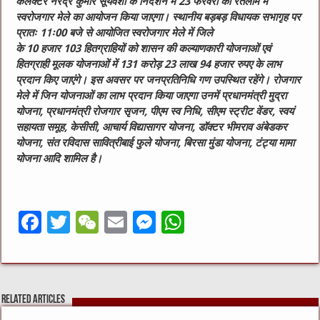
कलेक्टर नरेंद्र कुमार सूर्यवंशी के निर्देशन में 23 फरवरी को रतलाम में
स्वरोजगार मेले का आयोजन किया जाएगा। स्थानीय बड़बड़ विधायक सभागृह पर
प्रातः 11ः00 बजे से आयोजित स्वरोजगार मेले में जिले
के 10 हजार 103 हितग्राहियों को शासन की कल्याणकारी योजनाओं एवं
हितग्राही मूलक योजनाओं में 131 करोड़ 23 लाख 94 हजार रुपए के लाभ
प्रदान किए जाएंगे। इस अवसर पर जनप्रतिनिधि गण उपस्थित रहेंगे। रोजगार
मेले में जिन योजनाओं का लाभ प्रदान किया जाएगा उनमें प्रधानमंत्री मुद्रा
योजना, प्रधानमंत्री रोजगार सृजन, पीएम स्व निधि, सीएम स्ट्रीट वेंडर, स्वयं
सहायता समूह, केसीसी, आचार्य विद्यासागर योजना, डॉक्टर भीमराव अंबेडकर
योजना, संत रविदास सावित्रीबाई फुले योजना, बिरसा मुंडा योजना, टंट्या मामा
योजना आदि शामिल है।
F
T
W
E
M
W
a
w
e
m
e
h
c
it
C
ai
ss
at
e
te
h
l
e
s
Related Articles
b
r
at
n
A