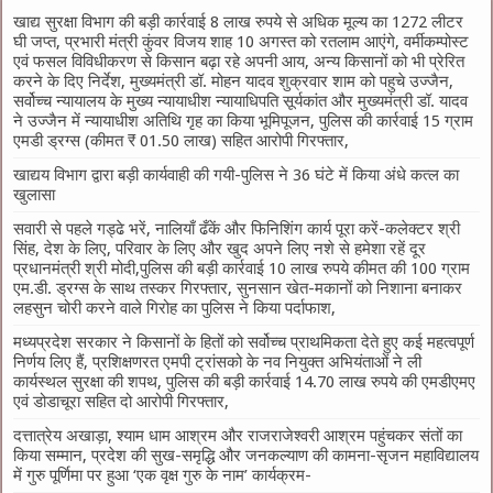
खाद्य सुरक्षा विभाग की बड़ी कार्रवाई 8 लाख रुपये से अधिक मूल्य का 1272 लीटर
घी जप्त, प्रभारी मंत्री कुंवर विजय शाह 10 अगस्त को रतलाम आएंगे, वर्मीकम्पोस्ट
एवं फसल विविधीकरण से किसान बढ़ा रहे अपनी आय, अन्य किसानों को भी प्रेरित
करने के दिए निर्देश, मुख्यमंत्री डॉ. मोहन यादव शुक्रवार शाम को पहुचे उज्जैन,
सर्वोच्च न्यायालय के मुख्‍य न्‍यायाधीश न्यायाधिपति सूर्यकांत और मुख्यमंत्री डॉ. यादव
ने उज्जैन में न्यायाधीश अतिथि गृह का किया भूमिपूजन, पुलिस की कार्रवाई 15 ग्राम
एमडी ड्रग्स (कीमत ₹ 01.50 लाख) सहित आरोपी गिरफ्तार,
खाद्यय विभाग द्वारा बड़ी कार्यवाही की गयी-पुलिस ने 36 घंटे में किया अंधे कत्ल का
खुलासा
सवारी से पहले गड्ढे भरें, नालियाँ ढँकें और फिनिशिंग कार्य पूरा करें-कलेक्टर श्री
सिंह, देश के लिए, परिवार के लिए और खुद अपने लिए नशे से हमेशा रहें दूर
प्रधानमंत्री श्री मोदी,पुलिस की बड़ी कार्रवाई 10 लाख रुपये कीमत की 100 ग्राम
एम.डी. ड्रग्स के साथ तस्कर गिरफ्तार, सुनसान खेत-मकानों को निशाना बनाकर
लहसुन चोरी करने वाले गिरोह का पुलिस ने किया पर्दाफाश,
मध्यप्रदेश सरकार ने किसानों के हितों को सर्वोच्च प्राथमिकता देते हुए कई महत्वपूर्ण
निर्णय लिए हैं, प्रशिक्षणरत एमपी ट्रांसको के नव नियुक्त अभियंताओं ने ली
कार्यस्थल सुरक्षा की शपथ, पुलिस की बड़ी कार्रवाई 14.70 लाख रुपये की एमडीएमए
एवं डोडाचूरा सहित दो आरोपी गिरफ्तार,
दत्तात्रेय अखाड़ा, श्याम धाम आश्रम और राजराजेश्वरी आश्रम पहुंचकर संतों का
किया सम्मान, प्रदेश की सुख-समृद्धि और जनकल्याण की कामना-सृजन महाविद्यालय
में गुरु पूर्णिमा पर हुआ ‘एक वृक्ष गुरु के नाम’ कार्यक्रम-