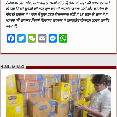
तेलंगाना- 30 नवंबर मतगणना 5 राज्यों की 3 दिसंबर को मप्र की अगर बात करें
तो यहां पिछले चुनावों की तरह इस बार भी भारतीय जनता पार्टी और कांग्रेस के
बीच ही टक्कर है। मप्र में कुल 230 विधानसभा सीटें हैं 18 साल से सत्ता में है
भाजपा की सरकार जिसमें शिवराज सरकार ने ताबड़तोड़ योजनाएं लाकर तस्वीर
बदल दी,
F
T
W
E
M
W
a
w
e
m
e
h
c
it
C
ai
ss
at
e
te
h
l
e
s
Related Articles
b
r
at
n
A
o
g
p
o
er
p
k