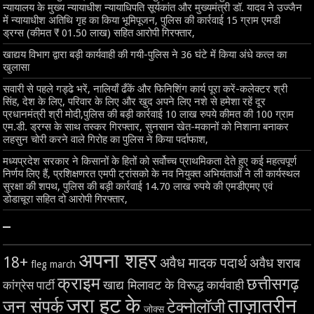
न्यायालय के मुख्‍य न्‍यायाधीश न्यायाधिपति सूर्यकांत और मुख्यमंत्री डॉ. यादव ने उज्जैन
में न्यायाधीश अतिथि गृह का किया भूमिपूजन, पुलिस की कार्रवाई 15 ग्राम एमडी
ड्रग्स (कीमत ₹ 01.50 लाख) सहित आरोपी गिरफ्तार,
खाद्यय विभाग द्वारा बड़ी कार्यवाही की गयी-पुलिस ने 36 घंटे में किया अंधे कत्ल का
खुलासा
सवारी से पहले गड्ढे भरें, नालियाँ ढँकें और फिनिशिंग कार्य पूरा करें-कलेक्टर श्री
सिंह, देश के लिए, परिवार के लिए और खुद अपने लिए नशे से हमेशा रहें दूर
प्रधानमंत्री श्री मोदी,पुलिस की बड़ी कार्रवाई 10 लाख रुपये कीमत की 100 ग्राम
एम.डी. ड्रग्स के साथ तस्कर गिरफ्तार, सुनसान खेत-मकानों को निशाना बनाकर
लहसुन चोरी करने वाले गिरोह का पुलिस ने किया पर्दाफाश,
मध्यप्रदेश सरकार ने किसानों के हितों को सर्वोच्च प्राथमिकता देते हुए कई महत्वपूर्ण
निर्णय लिए हैं, प्रशिक्षणरत एमपी ट्रांसको के नव नियुक्त अभियंताओं ने ली कार्यस्थल
सुरक्षा की शपथ, पुलिस की बड़ी कार्रवाई 14.70 लाख रुपये की एमडीएमए एवं
डोडाचूरा सहित दो आरोपी गिरफ्तार,
–
अपना शहर
18+
अवैध मादक पदार्थ
अवैध शराब
fleg march
क्राइम
छत्तीसगढ़
खाद्य मिलावट के विरूद्ध कार्यवाही
कांग्रेस पार्टी
जरा हट के
ताज़ातरीन
जन संपर्क
टेक्नोलॉजी
जोक्स