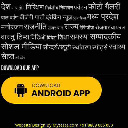
देश
फोटो गैलरी
निरिक्षण
पर्यटन
निर्वाचन
निर्दलीय
नाप तोल
मध्य प्रदेश
बीजेपी पार्टी
ब्रेकिंग न्यूज़
बाल दर्पण
भू माफिया
राज्य
राजनीति
मनोरंजन
वायरल
रोजगार
रेसिपीज
राजस्थान
सम्पादकीय
समस्या
वास्तु टिप्स
शिक्षा
विडिओ
विदेश
सोशल मीडिया
स्वाथ्य
सौन्दर्य/ब्यूटी
स्थांतरण
स्पोर्ट्स
सेहत
हनी ट्रेप
Download Our App
Website Design By Mytesta.com +91 8809 666 000