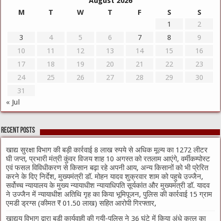
August 2026
M
T
W
T
F
S
S
1
2
3
4
5
6
7
8
9
10
11
12
13
14
15
16
17
18
19
20
21
22
23
24
25
26
27
28
29
30
31
« Jul
Recent Posts
खाद्य सुरक्षा विभाग की बड़ी कार्रवाई 8 लाख रुपये से अधिक मूल्य का 1272 लीटर
घी जप्त, प्रभारी मंत्री कुंवर विजय शाह 10 अगस्त को रतलाम आएंगे, वर्मीकम्पोस्ट
एवं फसल विविधीकरण से किसान बढ़ा रहे अपनी आय, अन्य किसानों को भी प्रेरित
करने के दिए निर्देश, मुख्यमंत्री डॉ. मोहन यादव शुक्रवार शाम को पहुचे उज्जैन,
सर्वोच्च न्यायालय के मुख्‍य न्‍यायाधीश न्यायाधिपति सूर्यकांत और मुख्यमंत्री डॉ. यादव
ने उज्जैन में न्यायाधीश अतिथि गृह का किया भूमिपूजन, पुलिस की कार्रवाई 15 ग्राम
एमडी ड्रग्स (कीमत ₹ 01.50 लाख) सहित आरोपी गिरफ्तार,
खाद्यय विभाग द्वारा बड़ी कार्यवाही की गयी-पुलिस ने 36 घंटे में किया अंधे कत्ल का