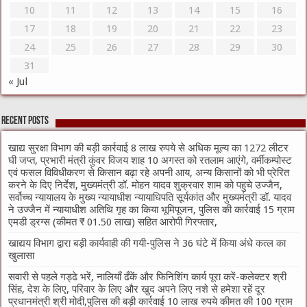
10
11
12
13
14
15
16
17
18
19
20
21
22
23
24
25
26
27
28
29
30
31
« Jul
Recent Posts
खाद्य सुरक्षा विभाग की बड़ी कार्रवाई 8 लाख रुपये से अधिक मूल्य का 1272 लीटर
घी जप्त, प्रभारी मंत्री कुंवर विजय शाह 10 अगस्त को रतलाम आएंगे, वर्मीकम्पोस्ट
एवं फसल विविधीकरण से किसान बढ़ा रहे अपनी आय, अन्य किसानों को भी प्रेरित
करने के दिए निर्देश, मुख्यमंत्री डॉ. मोहन यादव शुक्रवार शाम को पहुचे उज्जैन,
सर्वोच्च न्यायालय के मुख्‍य न्‍यायाधीश न्यायाधिपति सूर्यकांत और मुख्यमंत्री डॉ. यादव
ने उज्जैन में न्यायाधीश अतिथि गृह का किया भूमिपूजन, पुलिस की कार्रवाई 15 ग्राम
एमडी ड्रग्स (कीमत ₹ 01.50 लाख) सहित आरोपी गिरफ्तार,
खाद्यय विभाग द्वारा बड़ी कार्यवाही की गयी-पुलिस ने 36 घंटे में किया अंधे कत्ल का
खुलासा
सवारी से पहले गड्ढे भरें, नालियाँ ढँकें और फिनिशिंग कार्य पूरा करें-कलेक्टर श्री
सिंह, देश के लिए, परिवार के लिए और खुद अपने लिए नशे से हमेशा रहें दूर
प्रधानमंत्री श्री मोदी,पुलिस की बड़ी कार्रवाई 10 लाख रुपये कीमत की 100 ग्राम