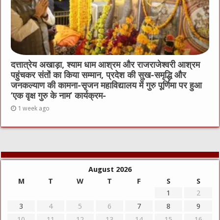
दत्तात्रेय अखाड़ा, श्याम धाम आश्रम और राजराजेश्वरी आश्रम
पहुंचकर संतों का किया सम्मान, प्रदेश की सुख-समृद्धि और
जनकल्याण की कामना-सृजन महाविद्यालय में गुरु पूर्णिमा पर हुआ
‘एक वृक्ष गुरु के नाम’ कार्यक्रम-
1 week ago
August 2026
M
T
W
T
F
S
S
1
2
3
4
5
6
7
8
9
10
11
12
13
14
15
16