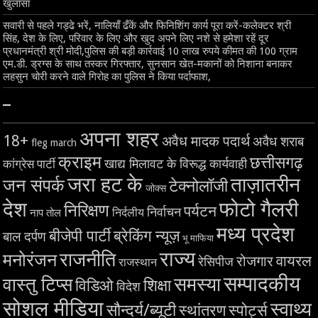
खुलासा
सवारी से पहले गड्ढे भरें, नालियाँ ढँकें और फिनिशिंग कार्य पूरा करें-कलेक्टर श्री
सिंह, देश के लिए, परिवार के लिए और खुद अपने लिए नशे से हमेशा रहें दूर
प्रधानमंत्री श्री मोदी,पुलिस की बड़ी कार्रवाई 10 लाख रुपये कीमत की 100 ग्राम
एम.डी. ड्रग्स के साथ तस्कर गिरफ्तार, सुनसान खेत-मकानों को निशाना बनाकर
लहसुन चोरी करने वाले गिरोह का पुलिस ने किया पर्दाफाश,
–
अपना शहर
18+
अवैध मादक पदार्थ
अवैध शराब
fleg march
क्राइम
छत्तीसगढ़
खाद्य मिलावट के विरूद्ध कार्यवाही
कांग्रेस पार्टी
जरा हट के
ताज़ातरीन
जन संपर्क
टेक्नोलॉजी
जोक्स
देश
फोटो गैलरी
निरिक्षण
पर्यटन
निर्वाचन
निर्दलीय
नाप तोल
मध्य प्रदेश
बीजेपी पार्टी
ब्रेकिंग न्यूज़
बाल दर्पण
भू माफिया
राज्य
राजनीति
मनोरंजन
वायरल
रोजगार
रेसिपीज
राजस्थान
सम्पादकीय
समस्या
वास्तु टिप्स
शिक्षा
विडिओ
विदेश
सोशल मीडिया
स्वाथ्य
सौन्दर्य/ब्यूटी
स्थांतरण
स्पोर्ट्स