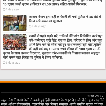
डॉ. यादव ने उज्जैन में न्यायाधीश अतिथि गृह का किया भूमिपूजन, पुलिस की कार्रवाई
15 ग्राम एमडी ड्रग्स (कीमत ₹ 01.50 लाख) सहित आरोपी गिरफ्तार,
1 day ago
खाद्यय विभाग द्वारा बड़ी कार्यवाही की गयी-पुलिस ने 36 घंटे में
किया अंधे कत्ल का खुलासा
2 days ago
सवारी से पहले गड्ढे भरें, नालियाँ ढँकें और फिनिशिंग कार्य पूरा
करें-कलेक्टर श्री सिंह, देश के लिए, परिवार के लिए और खुद
अपने लिए नशे से हमेशा रहें दूर प्रधानमंत्री श्री मोदी,पुलिस
की बड़ी कार्रवाई 10 लाख रुपये कीमत की 100 ग्राम एम.डी.
ड्रग्स के साथ तस्कर गिरफ्तार, सुनसान खेत-मकानों को निशाना बनाकर लहसुन
चोरी करने वाले गिरोह का पुलिस ने किया पर्दाफाश,
6 days ago
भारत 24 x7
न्यूज देश में सबसे तेजी से बढ़ती हुई हिंदी समाचार वेबसाइट है। जो हिंदी न्यूज साइटों में
सबसे अधिक विश्वसनीय, प्रामाणिक और निष्पक्ष समाचार अपने समर्पित पाठक वर्ग तक