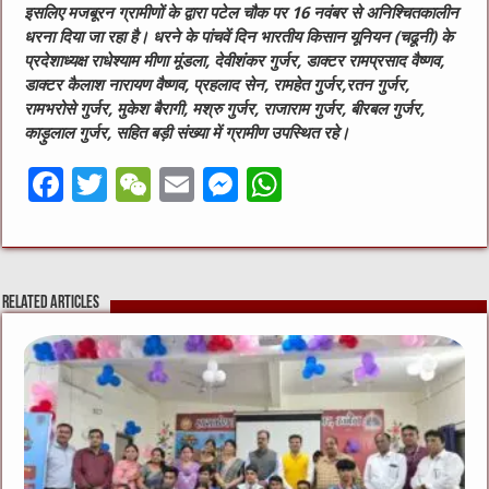
इसलिए मजबूरन ग्रामीणों के द्वारा पटेल चौक पर 16 नवंबर से अनिश्चितकालीन
धरना दिया जा रहा है। धरने के पांचवें दिन भारतीय किसान यूनियन (चढूनी) के
प्रदेशाध्यक्ष राधेश्याम मीणा मूंडला, देवीशंकर गुर्जर, डाक्टर रामप्रसाद वैष्णव,
डाक्टर कैलाश नारायण वैष्णव, प्रहलाद सेन, रामहेत गुर्जर,रतन गुर्जर,
रामभरोसे गुर्जर, मुकेश बैरागी, मश्रु गुर्जर, राजाराम गुर्जर, बीरबल गुर्जर,
काड़ुलाल गुर्जर, सहित बड़ी संख्या में ग्रामीण उपस्थित रहे।
F
T
W
E
M
W
a
w
e
m
e
h
c
it
C
ai
ss
at
e
te
h
l
e
s
Related Articles
b
r
at
n
A
o
g
p
o
er
p
k