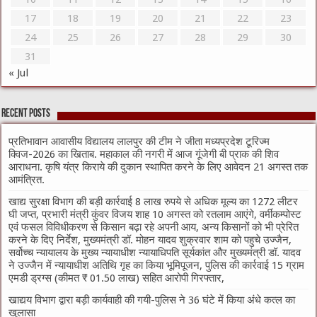
17
18
19
20
21
22
23
24
25
26
27
28
29
30
31
« Jul
Recent Posts
प्रतिभावान आवासीय विद्यालय लालपुर की टीम ने जीता मध्यप्रदेश टूरिज्म
क्विज-2026 का खिताब. महाकाल की नगरी में आज गूंजेगी बी प्राक की शिव
आराधना. कृषि यंत्र किराये की दुकान स्थापित करने के लिए आवेदन 21 अगस्त तक
आमंत्रित.
खाद्य सुरक्षा विभाग की बड़ी कार्रवाई 8 लाख रुपये से अधिक मूल्य का 1272 लीटर
घी जप्त, प्रभारी मंत्री कुंवर विजय शाह 10 अगस्त को रतलाम आएंगे, वर्मीकम्पोस्ट
एवं फसल विविधीकरण से किसान बढ़ा रहे अपनी आय, अन्य किसानों को भी प्रेरित
करने के दिए निर्देश, मुख्यमंत्री डॉ. मोहन यादव शुक्रवार शाम को पहुचे उज्जैन,
सर्वोच्च न्यायालय के मुख्‍य न्‍यायाधीश न्यायाधिपति सूर्यकांत और मुख्यमंत्री डॉ. यादव
ने उज्जैन में न्यायाधीश अतिथि गृह का किया भूमिपूजन, पुलिस की कार्रवाई 15 ग्राम
एमडी ड्रग्स (कीमत ₹ 01.50 लाख) सहित आरोपी गिरफ्तार,
खाद्यय विभाग द्वारा बड़ी कार्यवाही की गयी-पुलिस ने 36 घंटे में किया अंधे कत्ल का
खुलासा