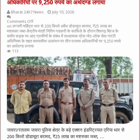
अधिकारियों पर 9,250 रुपये का अर्थदण्ड लगाया
Bharat 24X7 News
July 10, 2026
Comments Off
on लग्जरी महिंद्रा थार से 200 किलो अवैध डोडाचूरा बरामद, ₹25 लाख का
मशरूका जब्त-केंद्रीय मंत्री नितिन गडकरी के काफिले के दौरान शिवगढ़ ब्रिज के
समीप सड़क पर आए ग्रामीणों के संबंध में तथ्यात्मक प्रेस नोट-लोक सेवा गारंटी
अधिनियम के तहत समयसीमा उल्लंघन पर तीन राजस्व अधिकारियों पर 9,250 रुपये
का अर्थदण्ड लगाया
113
जावरा/रतलाम जावरा पुलिस क्षेत्र के बड़े एक्शन इंडस्ट्रियल एरिया थार से
200 किलो डोडाचूरा बरामद, ₹25 लाख का मशरुका जब्त, …