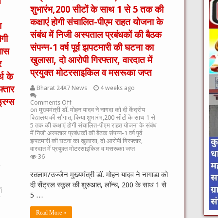
ख
शुभारंभ,200 सीटों के साथ 1 से 5 तक की
कक्षाएं होगी संचालित-पीएम राहत योजना के
ा
संबंध में निजी अस्पताल प्रबंधकों की बैठक
ेगी
संपन्न-1 वर्ष पूर्व झपटमारी की घटना का
पास
खुलासा, दो आरोपी गिरफ्तार, वारदात में
र
प्रयुक्त मोटरसाइकिल व मसरूका जप्त
थ के
्तार
Bharat 24X7 News
4 weeks ago
रग्स
Comments Off
on मुख्यमंत्री डॉ. मोहन यादव ने नागदा को दी केंद्रीय
विद्यालय की सौगात, किया शुभारंभ,200 सीटों के साथ 1 से
5 तक की कक्षाएं होगी संचालित-पीएम राहत योजना के संबंध
में निजी अस्पताल प्रबंधकों की बैठक संपन्न-1 वर्ष पूर्व
झपटमारी की घटना का खुलासा, दो आरोपी गिरफ्तार,
वारदात में प्रयुक्त मोटरसाइकिल व मसरूका जप्त
36
रतलाम/उज्जैन मुख्यमंत्री डॉ. मोहन यादव ने नागाडा को
दी सेंट्रल स्कूल की शुरुआत, लॉन्च, 200 के साथ 1 से
ं
5 …
ध
Read More »