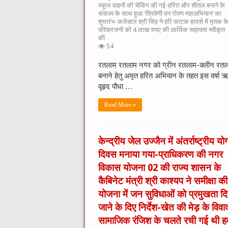
स्कूल वाहनों की चेकिंग की गई-हरित और शीतल बनाने के
संकल्प के साथ हुआ ‘त्रिवेणी वन रोपण महाअभियान’ का
शुभारंभ-कलेक्टर श्री सिंह ने हरि फाटक हादसे में मृतक क
परिवारजनों को 4 लाख रुपए की आर्थिक सहायता स्वीकृत
की
54
रतलाम रतलाम नगर को ग्रीन रतलाम-क्लीन रत
बनाने हेतु अमृत हरित अभियान के तहत इस वर्षा ऋतु
वृहृद पौधा …
Read More »
केन्द्रीय जेल उज्जैन में अंतर्राष्ट्रीय यो
दिवस मनाया गया-प्राधिकरण की नगर
विकास योजना 02 की राज्य शासन के
कैबिनेट मंत्री श्री काश्यप ने समीक्षा की
योजना में जन सुविधाओं को प्रमुखता दि
जाने के दिए निर्देश-खेत की मेड़ के विवा
सामाजिक रंजिश के चलते रची गई थी हत