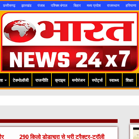
छत्तीसगढ़
झारखंड
पंजाब
पश्चिम बंगाल
बिहार
मध्य प्रदेश
राजस्थान
हरियाणा
ेश
टेक्नोलॉजी
राजनीति
क्राइम
मनोरंजन
स्पोर्ट्स
स्वाथ्य
शिक्षा
और
290 किलो डोडाचूरा से भरी ट्रैक्टर-ट्रॉली