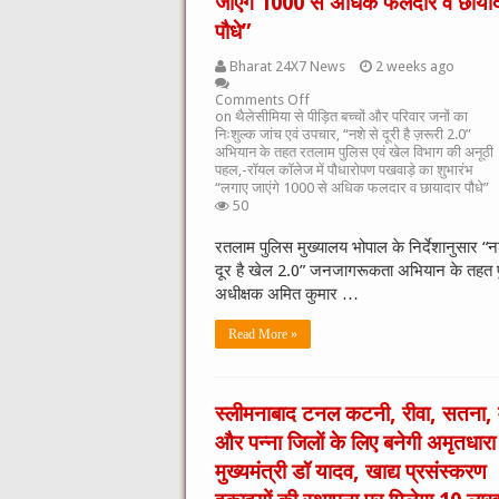
जाएंगे 1000 से अधिक फलदार व छाया
पौधे”
Bharat 24X7 News
2 weeks ago
Comments Off
on थैलेसीमिया से पीड़ित बच्चों और परिवार जनों का
निःशुल्क जांच एवं उपचार, “नशे से दूरी है ज़रूरी 2.0”
अभियान के तहत रतलाम पुलिस एवं खेल विभाग की अनूठी
पहल,-रॉयल कॉलेज में पौधारोपण पखवाड़े का शुभारंभ
“लगाए जाएंगे 1000 से अधिक फलदार व छायादार पौधे”
50
रतलाम पुलिस मुख्यालय भोपाल के निर्देशानुसार “न
दूर है खेल 2.0” जनजागरूकता अभियान के तहत 
अधीक्षक अमित कुमार …
Read More »
स्लीमनाबाद टनल कटनी, रीवा, सतना, 
और पन्ना जिलों के लिए बनेगी अमृतधारा
मुख्यमंत्री डॉ यादव, खाद्य प्रसंस्करण