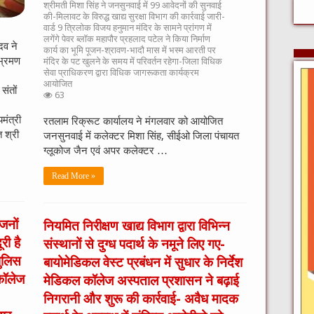
श्रीमती मिशा सिंह ने जनसुनवाई में 99 आवेदनों की सुनवाई
की-मिलावट के विरुद्ध खाद्य सुरक्षा विभाग की कार्रवाई जारी-
वार्ड 9 त्रिलोक विजय हनुमान मंदिर के सामने प्रांगण में
लगेंगे पेवर ब्लॉक महापौर प्रहलाद पटेल ने किया निर्माण
ादव ने
कार्य का भूमि पूजन-श्रावण-भादौ मास में भस्म आरती पर
ा भ्रमण
मंदिर के पट खुलने के समय में परिवर्तन रहेगा-जिला विधिक
सेवा प्राधिकरण द्वारा विधिक जागरूकता कार्यक्रम
आयोजित
 संतों
63
मंत्री
रतलाम रिक्रूट कार्यालय ने मंगलवार को आयोजित
त श्री
जनसुनवाई में कलेक्टर मिशा सिंह, सीईओ जिला पंचायत
ग्लूकोज जैन एवं अपर कलेक्टर …
Read More »
जनों
नियमित निरीक्षण खाद्य विभाग द्वारा विभिन्‍न
री है
संस्‍थानों से दुग्‍ध पदार्थ के नमूने लिए गए-
ुलिस
बायोमेडिकल वेस्ट प्रबंधन में सुधार के निर्देश
कॉलेज
मेडिकल कॉलेज अस्पताल प्रशासन ने बढ़ाई
निगरानी और शुरू की कार्रवाई- अवैध मादक